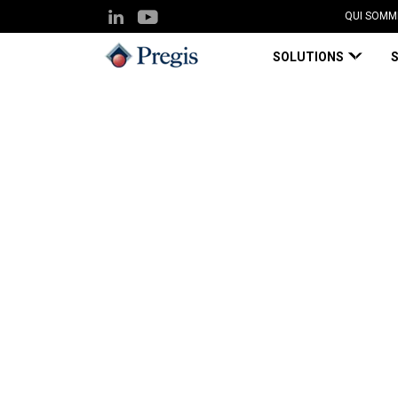
QUI SOMM
SOLUTIONS
Pregis UK
Pôle de connaissances
Les emball
Blog
04 juin 2026
Les emballages en 2
coûts, la conformit