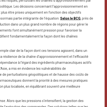
t les risques, perturbant les chaînes d’approvisionnement par
 politique. Les décisions concernant l’approvisionnement en
 plus être prises uniquement en fonction des objectifs
sormais partie intégrante de l’équation.
Selon le BCG
, près de
duction dans un plus grand nombre de régions pour gérer le
rnements font simultanément pression pour favoriser la
odifient fondamentalement la façon dont les chaînes
ple clair de la façon dont ces tensions agissent, dans un
 résilience de la chaîne d’approvisionnement et l’efficacité
 dépendance à l’égard des ingrédients pharmaceutiques actifs
Asie, a mis en évidence les vulnérabilités de
te de perturbations géopolitiques et de hausse des coûts de
pharmaceutiques donnent la priorité à des mesures pratiques
on plus localisée, en équilibrant souvent une meilleure
e. Alors que les pressions s’intensifient, la gestion des
de l'exécution des commandes. Des solutions telles que les