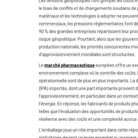
Les tensions géopolitiques font grimper les coûts e
le biais de conflits et de changements soudains de
matériaux et les technologies à adopter ne peuvent
commerciaux, les pressions réglementaires font dé
90 % des grandes entreprises répartissent leur pro
risque géopolitique. Pourtant, alors que les gouve
production nationale, les priorités concurrentes m
d’approvisionnement mondiales sont structurées.
Le
marché pharmaceutique
européen offre un exem
environnement complexe où le contrôle des coûts, la
opérationnelle sont de plus en plus importants. La
(IPA) importés, dont une part importante provient d’
l’approvisionnement, en particulier dans un contex
l’énergie. En réponse, les fabricants de produits 
telles que l’évaluation des opportunités de producti
résilience avec des coûts et une complexité accrus.
L’emballage joue un rôle important dans cette répons
emballages devient un levier essentiel au moment 