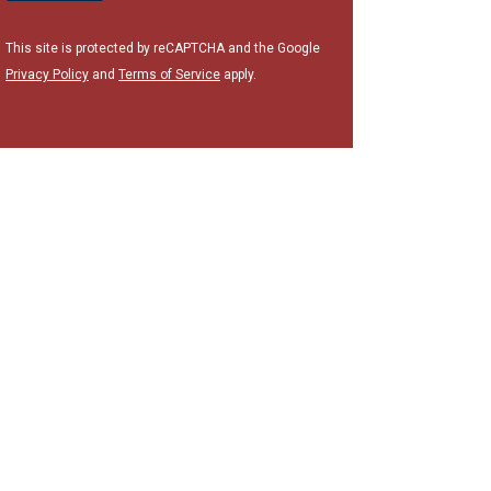
This site is protected by reCAPTCHA and the Google
Privacy Policy
and
Terms of Service
apply.