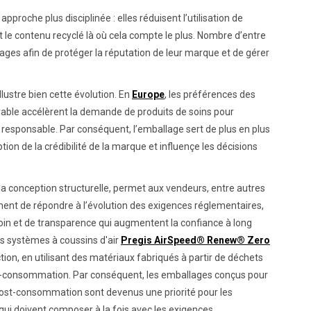
pproche plus disciplinée : elles réduisent l’utilisation de
t le contenu recyclé là où cela compte le plus. Nombre d’entre
ges afin de protéger la réputation de leur marque et de gérer
lustre bien cette évolution. En
Europe
, les préférences des
le accélèrent la demande de produits de soins pour
responsable. Par conséquent, l’emballage sert de plus en plus
tion de la crédibilité de la marque et influençe les décisions
la conception structurelle, permet aux vendeurs, entre autres
nt de répondre à l’évolution des exigences réglementaires,
soin et de transparence qui augmentent la confiance à long
es systèmes à coussins d'air
Pregis AirSpeed® Renew® Zero
on, en utilisant des matériaux fabriqués à partir de déchets
t-consommation. Par conséquent, les emballages conçus pour
post-consommation sont devenus une priorité pour les
i doivent composer à la fois avec les exigences