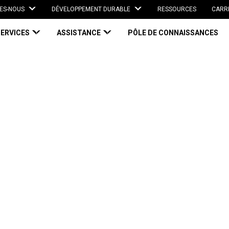
ES-NOUS
DÉVELOPPEMENT DURABLE
RESSOURCES
CARR
SERVICES
ASSISTANCE
PÔLE DE CONNAISSANCES
ages en 2026 : gérer les coûts, la conformité et le changement
026 : gérer les
é et le changement