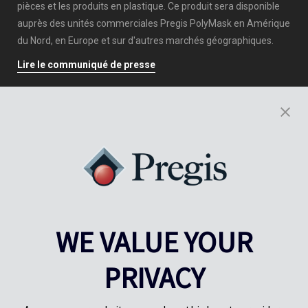
pièces et les produits en plastique. Ce produit sera disponible
auprès des unités commerciales Pregis PolyMask en Amérique
du Nord, en Europe et sur d'autres marchés géographiques.
Lire le communiqué de presse
WE VALUE YOUR
PRIVACY
Pregis UK
Centre Pregis IQ
Gunnels Wood Road
Park Forum 1053
Stevenage
5657HJ Eindhoven