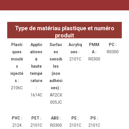
Type de matériau plastique et numéro
produit
Plasti
Applic
Surfac
Acryliq
PMM
PC :
ques
ations
es
ues :
A :
R0300
moulé
à
sensib
2101C
R0300
s
haute
les
injecté
tempé
(non
s :
rature
adhési
2106C
:
ves) :
1614C
AF2CX
005JC
PVC :
PET :
ABS :
PE :
PS :
2124
2101C
R0300
2101C
2101C