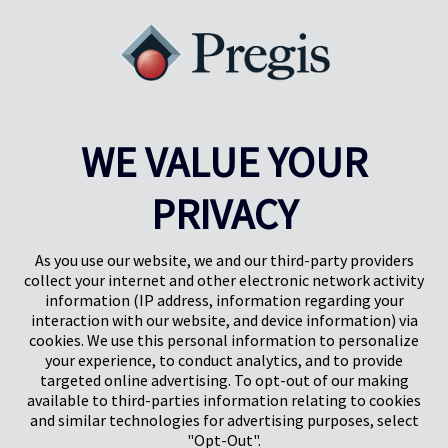
WE VALUE YOUR
PRIVACY
Pregis UK
Centre Pregis IQ
Gunnels Wood Road
Park Forum 1053
Stevenage
5657HJ Eindhoven
As you use our website, we and our third-party providers
Herts, UK
Pays-Bas
collect your internet and other electronic network activity
SG1 2DG
information (IP address, information regarding your
interaction with our website, and device information) via
cookies. We use this personal information to personalize
Pregis GmbH
your experience, to conduct analytics, and to provide
Rheinpromenade 13
targeted online advertising. To opt-out of our making
40789 Monheim am Rhein
available to third-parties information relating to cookies
Deutschland
and similar technologies for advertising purposes, select
Geschäftsführer: K. J. Baudhuin, D. K. LaVanWay, L. Darnell
"Opt-Out".