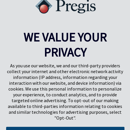
PRÉC.
SUIVANT
1
2
3
4
WE VALUE YOUR
PRIVACY
Pregis UK
Centre Pregis IQ
Gunnels Wood Road
Park Forum 1053
Stevenage
5657HJ Eindhoven
As you use our website, we and our third-party providers
Herts, UK
Pays-Bas
collect your internet and other electronic network activity
SG1 2DG
information (IP address, information regarding your
interaction with our website, and device information) via
cookies. We use this personal information to personalize
Pregis GmbH
your experience, to conduct analytics, and to provide
Rheinpromenade 13
targeted online advertising. To opt-out of our making
40789 Monheim am Rhein
available to third-parties information relating to cookies
Deutschland
and similar technologies for advertising purposes, select
Geschäftsführer: K. J. Baudhuin, D. K. LaVanWay, L. Darnell
"Opt-Out".