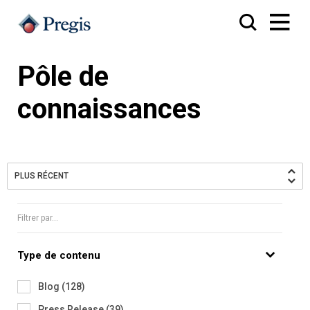
Pôle de
connaissances
PLUS RÉCENT
Filtrer par...
Type de contenu
Blog
(
128
)
Press Release
(
39
)