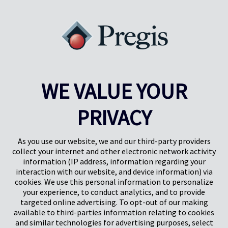
En savoir plus
WE VALUE YOUR
PRIVACY
Pregis UK
Centre Pregis IQ
Gunnels Wood Road
Park Forum 1053
Stevenage
5657HJ Eindhoven
As you use our website, we and our third-party providers
Herts, UK
Pays-Bas
collect your internet and other electronic network activity
SG1 2DG
information (IP address, information regarding your
interaction with our website, and device information) via
cookies. We use this personal information to personalize
Pregis GmbH
your experience, to conduct analytics, and to provide
Rheinpromenade 13
targeted online advertising. To opt-out of our making
40789 Monheim am Rhein
available to third-parties information relating to cookies
Deutschland
and similar technologies for advertising purposes, select
Geschäftsführer: K. J. Baudhuin, D. K. LaVanWay, L. Darnell