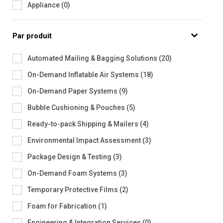
Appliance
(
0
)
Par produit
Automated Mailing & Bagging Solutions
(
20
)
On-Demand Inflatable Air Systems
(
18
)
On-Demand Paper Systems
(
9
)
Bubble Cushioning & Pouches
(
5
)
Ready-to-pack Shipping & Mailers
(
4
)
Environmental Impact Assessment
(
3
)
Package Design & Testing
(
3
)
On-Demand Foam Systems
(
3
)
Temporary Protective Films
(
2
)
Foam for Fabrication
(
1
)
Engineering & Integration Services
(
0
)