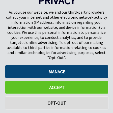
PRIVACY
Gunnels Wood Road
Park Forum 1053
Stevenage
5657HJ Eindhoven
As you use our website, we and our third-party providers
Herts, UK
Pays-Bas
collect your internet and other electronic network activity
SG1 2DG
information (IP address, information regarding your
interaction with our website, and device information) via
cookies. We use this personal information to personalize
Pregis GmbH
your experience, to conduct analytics, and to provide
Rheinpromenade 13
targeted online advertising. To opt-out of our making
40789 Monheim am Rhein
available to third-parties information relating to cookies
Deutschland
and similar technologies for advertising purposes, select
Geschäftsführer: K. J. Baudhuin, D. K. LaVanWay, L. Darnell
"Opt-Out".
MANAGE
©2026 Pregis LLC. Tous droits réservés.
Do Not Sell My Personal Information
ACCEPT
OPT-OUT