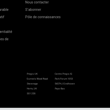
Nous contacter
rable
S'abonner
tif
Pôle de connaissances
entialité
les de
Pregis UK
Centre Pregis IQ
Gunnels Wood Road
Park Forum 1053
Stevenage
5657HJ Eindhoven
Herts, UK
Pays-Bas
SG1 2DG
Pregis GmbH