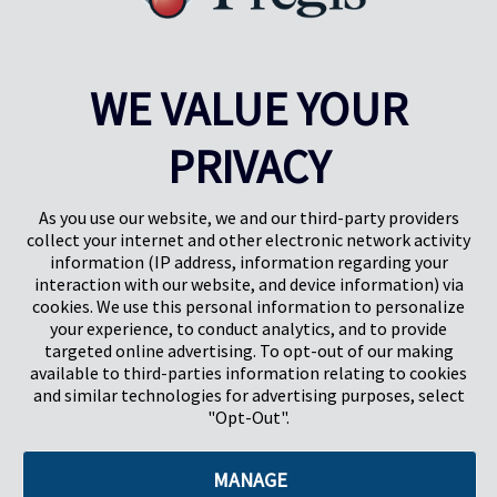
WE VALUE YOUR
PRIVACY
Pregis UK
Centre Pregis IQ
Gunnels Wood Road
Park Forum 1053
Stevenage
5657HJ Eindhoven
As you use our website, we and our third-party providers
Herts, UK
Pays-Bas
collect your internet and other electronic network activity
SG1 2DG
information (IP address, information regarding your
interaction with our website, and device information) via
cookies. We use this personal information to personalize
Pregis GmbH
your experience, to conduct analytics, and to provide
Rheinpromenade 13
targeted online advertising. To opt-out of our making
40789 Monheim am Rhein
available to third-parties information relating to cookies
Deutschland
and similar technologies for advertising purposes, select
Geschäftsführer: K. J. Baudhuin, D. K. LaVanWay, L. Darnell
"Opt-Out".
MANAGE
©2026 Pregis LLC. Tous droits réservés.