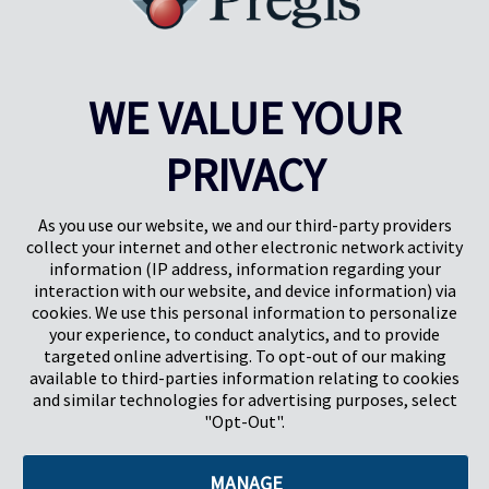
WE VALUE YOUR
PRIVACY
Pregis UK
Centre Pregis IQ
Gunnels Wood Road
Park Forum 1053
Stevenage
5657HJ Eindhoven
As you use our website, we and our third-party providers
Herts, UK
Pays-Bas
collect your internet and other electronic network activity
SG1 2DG
information (IP address, information regarding your
interaction with our website, and device information) via
cookies. We use this personal information to personalize
Pregis GmbH
your experience, to conduct analytics, and to provide
Rheinpromenade 13
targeted online advertising. To opt-out of our making
40789 Monheim am Rhein
available to third-parties information relating to cookies
Deutschland
and similar technologies for advertising purposes, select
Geschäftsführer: K. J. Baudhuin, D. K. LaVanWay, L. Darnell
"Opt-Out".
MANAGE
©2026 Pregis LLC. Tous droits réservés.